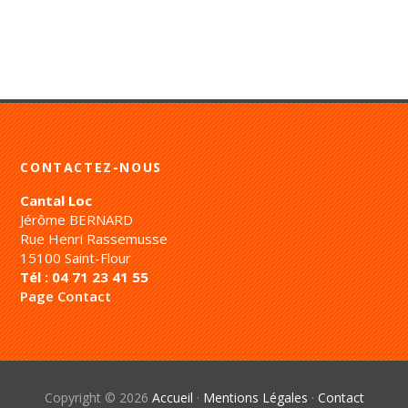
CONTACTEZ-NOUS
Cantal Loc
Jérôme BERNARD
Rue Henri Rassemusse
15100 Saint-Flour
Tél : 04 71 23 41 55
Page Contact
Copyright © 2026
Accueil
·
Mentions Légales
·
Contact