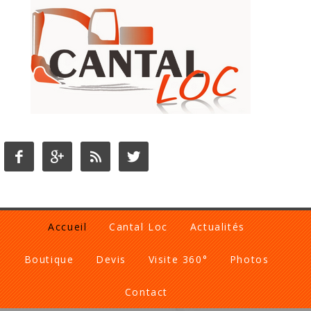




Accueil
Cantal Loc
Actualités
Boutique
Devis
Visite 360°
Photos
Contact