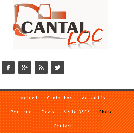




Accueil
Cantal Loc
Actualités
Boutique
Devis
Visite 360°
Photos
Contact